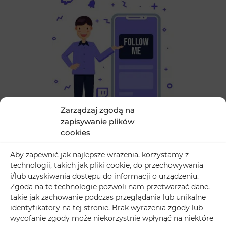
Zarządzaj zgodą na
zapisywanie plików
cookies
Aby zapewnić jak najlepsze wrażenia, korzystamy z
Zarabianie możliwe jest dzięki współpracy z
technologii, takich jak pliki cookie, do przechowywania
i/lub uzyskiwania dostępu do informacji o urządzeniu.
producentami gier. Dodatkowo w swoich nagraniach
Zgoda na te technologie pozwoli nam przetwarzać dane,
możesz umieszczać reklamy i czerpać z nich
takie jak zachowanie podczas przeglądania lub unikalne
przychody. Im większa jest Twoja społeczność
identyfikatory na tej stronie. Brak wyrażenia zgody lub
wycofanie zgody może niekorzystnie wpłynąć na niektóre
obserwujących, tym chętniej developerzy i