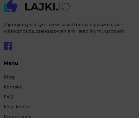
Zajmujemy się tym, co w social media najważniejsze –
widocznością, zaangażowaniem i stabilnym wzrostem.
Menu
Blog
Kontakt
FAQ
Moje konto
Mapa strony
Usługi