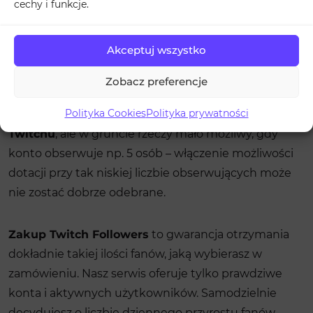
cechy i funkcje.
reklamodawcy będą z Tobą współpracować.
Akceptuj wszystko
Duża liczba obserwujących jest też w praktyce
niezbędna, aby zarabiać na darowiznach
Zobacz preferencje
przekazywanych przez obserwujących. Jest to jeden
Polityka Cookies
Polityka prywatności
z popularniejszych sposobów na
zarabianie na
Twitchu
, ale w gruncie rzeczy mało możliwy, gdy
konto obserwuje np. 5 osób – włączenie możliwości
dotacji przy tak niskiej liczbie obserwujących może
nie zostać dobrze odebrane.
Zakup Twitch Followers
to gwarancja otrzymania
dokładnie takiej ilości fanów, jaką wybierasz w
zamówieniu. Nasz serwis oferuje tylko prawdziwe
konta i aktywnych użytkowników. Samodzielnie
decydujesz o liczbie dziennego przyrostu fanów.